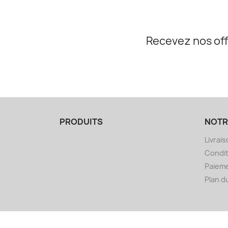
Recevez nos off
PRODUITS
NOTR
Livrai
Condit
Paieme
Plan d