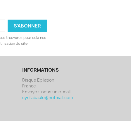
ous trouverez pour cela nos
ilisation du site.
INFORMATIONS
Disque Epilation
France
Envoyez-nous un e-mail :
cyrillabaule@hotmail.com