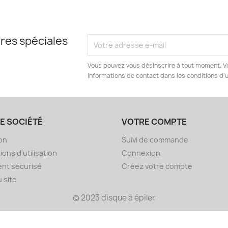
res spéciales
Vous pouvez vous désinscrire à tout moment. V
informations de contact dans les conditions d'ut
E SOCIÉTÉ
VOTRE COMPTE
son
Suivi de commande
ions d'utilisation
Connexion
nt sécurisé
Créez votre compte
u site
© 2023 disque à épiler