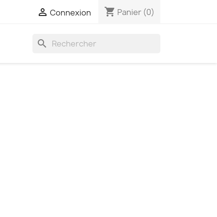
shopping_cart

Panier
(0)
Connexion
search